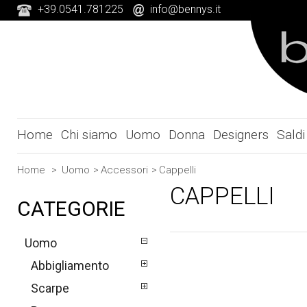
+39.0541.781225
info@bennys.it
Home
Chi siamo
Uomo
Donna
Designers
Saldi
Home
>
Uomo
>
Accessori
>
Cappelli
CAPPELLI
CATEGORIE
Uomo
Abbigliamento
Scarpe