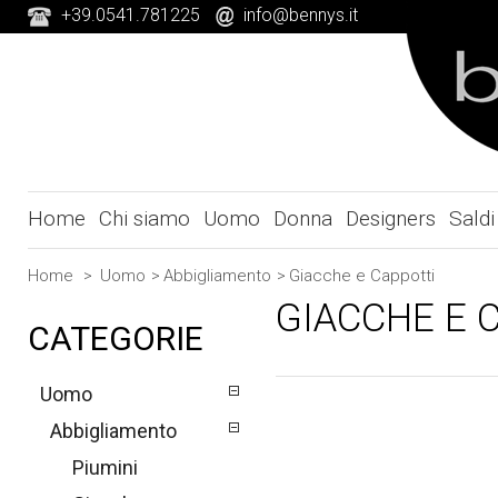
+39.0541.781225
info@bennys.it
Home
Chi siamo
Uomo
Donna
Designers
Saldi
Home
>
Uomo
>
Abbigliamento
>
Giacche e Cappotti
GIACCHE E 
CATEGORIE
Uomo
Abbigliamento
Piumini