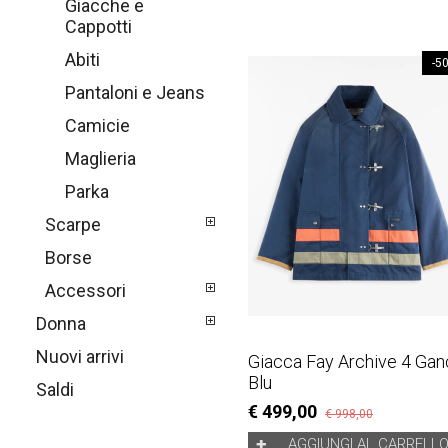
Giacche e
Cappotti
Abiti
-5
Pantaloni e Jeans
Camicie
Maglieria
Parka
Scarpe
Borse
Accessori
Donna
Nuovi arrivi
Giacca Fay Archive 4 Gan
Blu
Saldi
€ 499,00
€ 998,00
AGGIUNGI AL CARRELL