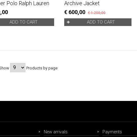
r Polo Ralph Lauren
Archive Jacket
9,00
€ 600,00
€ 1.200,00
ADD TO CART
ADD TO CART
Show
Products by page
New arrivals
Payments