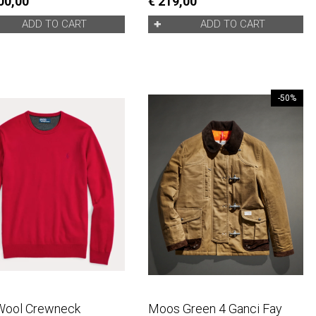
00,00
€ 219,00
ADD TO CART
ADD TO CART
-50%
Wool Crewneck
Moos Green 4 Ganci Fay