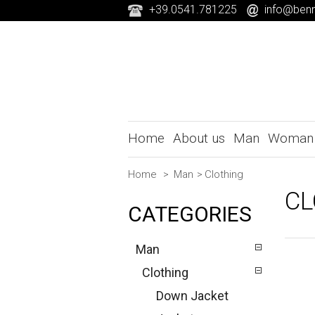
+39.0541.781225
info@benn
Home
About us
Man
Woman
Home
>
Man
>
Clothing
CL
CATEGORIES
Man
Clothing
Down Jacket