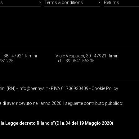
Us
Terms & conditions
Returns
i, 38 - 47921 Rimini
Viale Vespucci, 30 - 47921 Rimini
781225
Tel.
+39.0541.56305
mini (RN) -
info@bennys.it
- P.IVA 01706930409 -
Cookie Policy
 di aver ricevuto nell’anno 2020 il seguente contributo pubblico:
lla Legge decreto Rilancio”(Dl n.34 del 19 Maggio 2020)