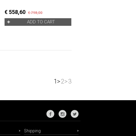
€ 558,60
€ 798,00
ADD TO CART
1>
2>
3
Shipping