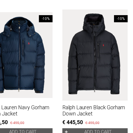
-10%
-10%
h Lauren Navy Gorham
Ralph Lauren Black Gorham
 Jacket
Down Jacket
5,50
€ 445,50
€ 495,00
€ 495,00
ADD TO CART
ADD TO CART