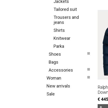
Jackets
Tailored suit
Trousers and
jeans
Shirts
Knitwear
Parka
Shoes
Bags
Accessories
Woman
New arrivals
Ralp
Down
Sale
€ 44