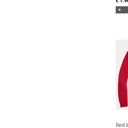
€ 1.9
Red 