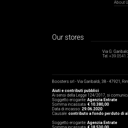
About 
Our stores
Via G. Garibald
Tel.
+39.0541.
Boosters srl - Via Garibaldi, 38 - 47921, Ri
Aiuti e contributi pubblici
Ai sensi della Legge 124/2017, si comunica
Soggetto erogante:
Agenzia Entrate
Somma incassata:
€ 10.380,00
Data di incasso:
29.06.2020
Causale:
contributo a fondo perduto di a
Soggetto erogante:
Agenzia Entrate
Somma incassata:
€ 18.530,00