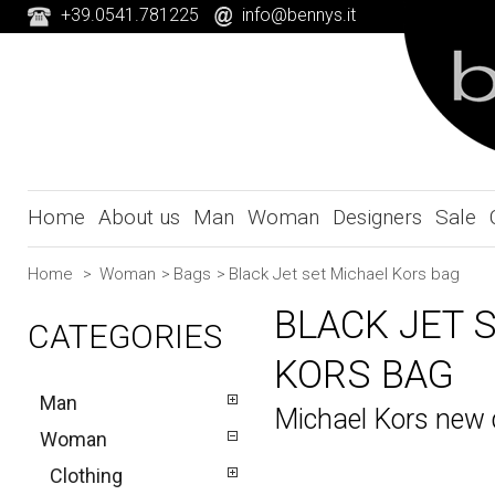
+39.0541.781225
info@bennys.it
Home
About us
Man
Woman
Designers
Sale
Home
>
Woman
>
Bags
>
Black Jet set Michael Kors bag
BLACK JET 
CATEGORIES
KORS BAG
Man
Michael Kors new c
Woman
Clothing